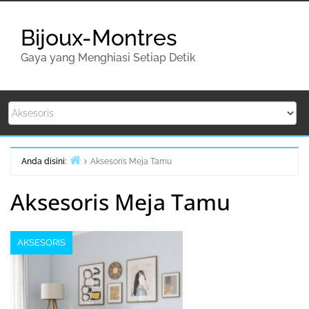
Lompat
ke
Bijoux-Montres
konten
Gaya yang Menghiasi Setiap Detik
Anda disini:
Aksesoris Meja Tamu
Beranda
Aksesoris Meja Tamu
AKSESORIS