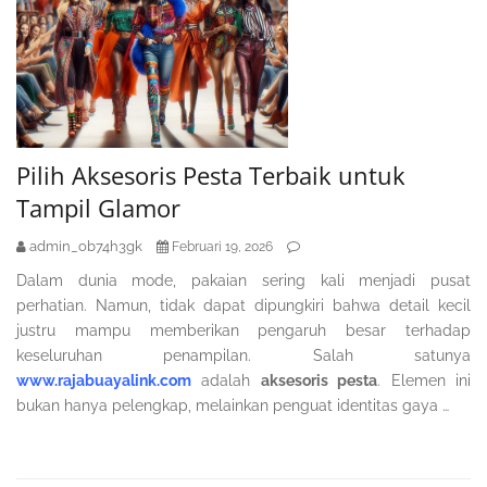
Pilih Aksesoris Pesta Terbaik untuk
Tampil Glamor
admin_ob74h3gk
Februari 19, 2026
Dalam dunia mode, pakaian sering kali menjadi pusat
perhatian. Namun, tidak dapat dipungkiri bahwa detail kecil
justru mampu memberikan pengaruh besar terhadap
keseluruhan penampilan. Salah satunya
www.rajabuayalink.com
adalah
aksesoris pesta
. Elemen ini
bukan hanya pelengkap, melainkan penguat identitas gaya …