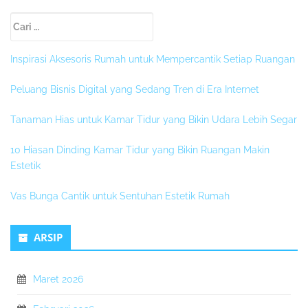
Sidebar
Cari
Kedua
untuk:
Inspirasi Aksesoris Rumah untuk Mempercantik Setiap Ruangan
Peluang Bisnis Digital yang Sedang Tren di Era Internet
Tanaman Hias untuk Kamar Tidur yang Bikin Udara Lebih Segar
10 Hiasan Dinding Kamar Tidur yang Bikin Ruangan Makin
Estetik
Vas Bunga Cantik untuk Sentuhan Estetik Rumah
ARSIP
Maret 2026