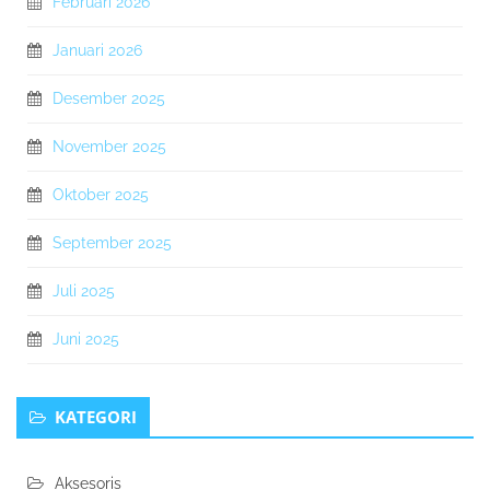
Februari 2026
Januari 2026
Desember 2025
November 2025
Oktober 2025
September 2025
Juli 2025
Juni 2025
KATEGORI
Aksesoris