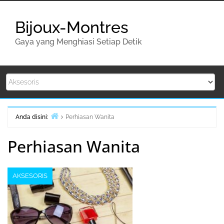
Lompat
ke
Bijoux-Montres
konten
Gaya yang Menghiasi Setiap Detik
Anda disini:
Perhiasan Wanita
Beranda
Perhiasan Wanita
AKSESORIS