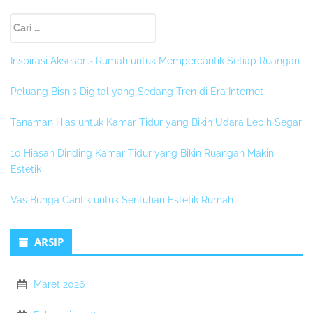
Sidebar
Cari
Kedua
untuk:
Inspirasi Aksesoris Rumah untuk Mempercantik Setiap Ruangan
Peluang Bisnis Digital yang Sedang Tren di Era Internet
Tanaman Hias untuk Kamar Tidur yang Bikin Udara Lebih Segar
10 Hiasan Dinding Kamar Tidur yang Bikin Ruangan Makin
Estetik
Vas Bunga Cantik untuk Sentuhan Estetik Rumah
ARSIP
Maret 2026