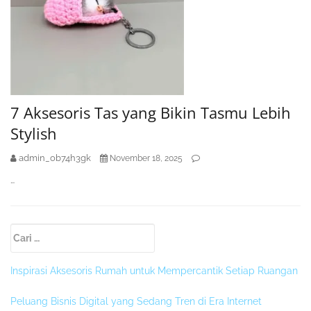
7 Aksesoris Tas yang Bikin Tasmu Lebih
Stylish
admin_ob74h3gk
November 18, 2025
T
…
a
s
Sidebar
b
Cari
Kedua
u
untuk:
k
Inspirasi Aksesoris Rumah untuk Mempercantik Setiap Ruangan
a
n
Peluang Bisnis Digital yang Sedang Tren di Era Internet
s