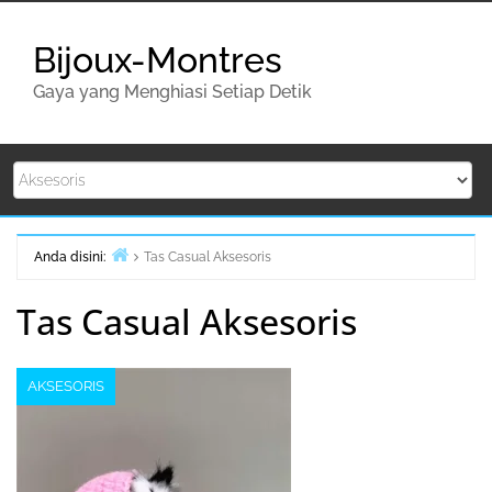
Lompat
ke
Bijoux-Montres
konten
Gaya yang Menghiasi Setiap Detik
Anda disini:
Tas Casual Aksesoris
Beranda
Tas Casual Aksesoris
AKSESORIS