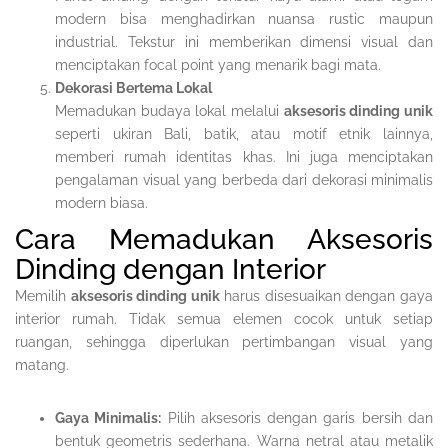
modern bisa menghadirkan nuansa rustic maupun
industrial. Tekstur ini memberikan dimensi visual dan
menciptakan focal point yang menarik bagi mata.
Dekorasi Bertema Lokal
Memadukan budaya lokal melalui
aksesoris dinding unik
seperti ukiran Bali, batik, atau motif etnik lainnya,
memberi rumah identitas khas. Ini juga menciptakan
pengalaman visual yang berbeda dari dekorasi minimalis
modern biasa.
Cara Memadukan Aksesoris
Dinding dengan Interior
Memilih
aksesoris dinding unik
harus disesuaikan dengan gaya
interior rumah. Tidak semua elemen cocok untuk setiap
ruangan, sehingga diperlukan pertimbangan visual yang
matang.
Gaya Minimalis:
Pilih aksesoris dengan garis bersih dan
bentuk geometris sederhana. Warna netral atau metalik