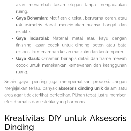
akan menambah kesan elegan tanpa mengacaukan
ruang.
Gaya Bohemian:
Motif etnik, tekstil berwarna cerah, atau
rak asimetris dapat menciptakan nuansa hangat dan
eklektik.
Gaya Industrial:
Material metal atau kayu dengan
finishing kasar cocok untuk dinding beton atau bata
ekspos. Ini menambah kesan maskulin dan kontemporer.
Gaya Klasik:
Ornamen berlapis detail dan frame mewah
cocok untuk menekankan kemewahan dan keanggunan
ruang.
Selain gaya, penting juga memperhatikan proporsi. Jangan
menjejalkan terlalu banyak
aksesoris dinding unik
dalam satu
area agar tidak terlihat berlebihan. Pilihan tepat justru memberi
efek dramatis dan estetika yang harmonis.
Kreativitas DIY untuk Aksesoris
Dinding