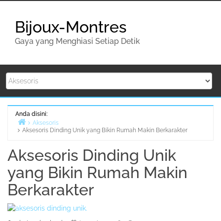
Lompat
ke
Bijoux-Montres
konten
Gaya yang Menghiasi Setiap Detik
Anda disini:
Aksesoris
Aksesoris Dinding Unik yang Bikin Rumah Makin Berkarakter
Beranda
Aksesoris Dinding Unik
yang Bikin Rumah Makin
Berkarakter