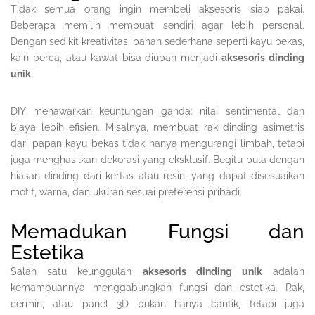
Tidak semua orang ingin membeli aksesoris siap pakai.
Beberapa memilih membuat sendiri agar lebih personal.
Dengan sedikit kreativitas, bahan sederhana seperti kayu bekas,
kain perca, atau kawat bisa diubah menjadi
aksesoris dinding
unik
.
DIY menawarkan keuntungan ganda: nilai sentimental dan
biaya lebih efisien. Misalnya, membuat rak dinding asimetris
dari papan kayu bekas tidak hanya mengurangi limbah, tetapi
juga menghasilkan dekorasi yang eksklusif. Begitu pula dengan
hiasan dinding dari kertas atau resin, yang dapat disesuaikan
motif, warna, dan ukuran sesuai preferensi pribadi.
Memadukan Fungsi dan
Estetika
Salah satu keunggulan
aksesoris dinding unik
adalah
kemampuannya menggabungkan fungsi dan estetika. Rak,
cermin, atau panel 3D bukan hanya cantik, tetapi juga